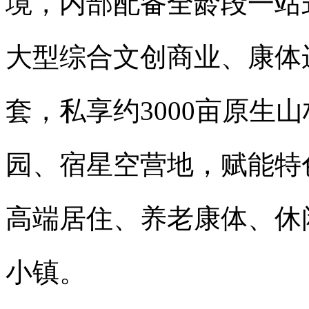
境，内部配备全龄段一站
大型综合文创商业、康体
套，私享约3000亩原生
园、宿星空营地，赋能特
高端居住、养老康体、休
小镇。