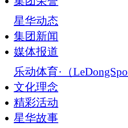
集团荣誉
星华动态
集团新闻
媒体报道
乐动体育·（LeDongSp
文化理念
精彩活动
星华故事