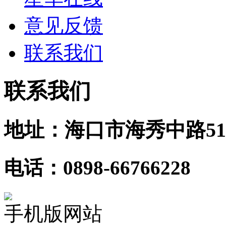
意见反馈
联系我们
联系我们
地址：海口市海秀中路51
电话：0898-66766228
手机版网站