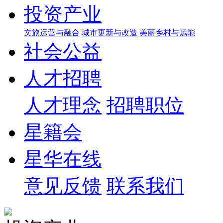
投资产业
文旅运营与融合
城市更新与改造
美丽乡村与赋能
社会公益
人才招聘
人才理念
招聘职位
星籍会
星华在线
意见反馈
联系我们