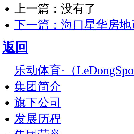
上一篇：没有了
下一篇：海口星华房地
返回
乐动体育·（LeDongSp
集团简介
旗下公司
发展历程