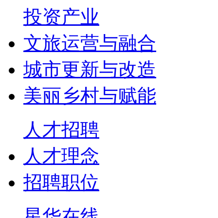
投资产业
文旅运营与融合
城市更新与改造
美丽乡村与赋能
人才招聘
人才理念
招聘职位
星华在线